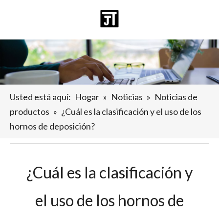
Español
日本語
Deutsch
Pусский
العربية
English
Usted está aquí:
Hogar
»
Noticias
»
Noticias de
productos
»
¿Cuál es la clasificación y el uso de los
hornos de deposición?
¿Cuál es la clasificación y
el uso de los hornos de