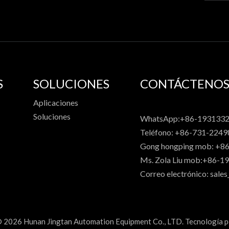
S
SOLUCIONES
CONTÁCTENO
Aplicaciones
Soluciones
WhatsApp:+86-193133
Teléfono: +86-731-224
Gong hongping mob: +8
Ms. Zola Liu mob:+86-
Correo electrónico:
sale
©
2026
Hunan Jingtan Automation Equipment Co., LTD. Tecnología 