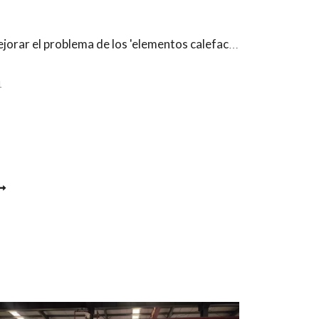
¿Cómo mejorar el problema de los 'elementos calefactores que se dañan fácilmente y el mantenimiento frecuente' en los hornos de grafitización?
1