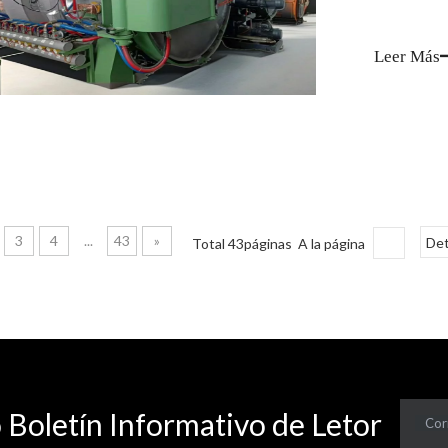
Leer Más
3
4
...
43
»
Total 43páginas A la página
Det
 Boletín Informativo de Letor
Cor