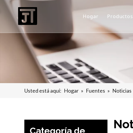
Hogar
Productos
Horno d
Horno 
horno d
Horno 
Horno 
Usted está aquí:
Hogar
»
Fuentes
»
Noticias
Equipo 
Equipos
Not
Categoría de