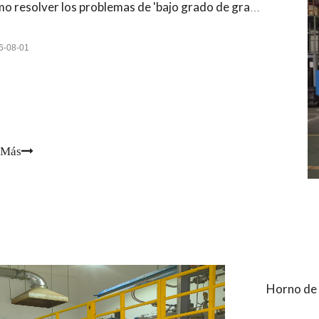
¿Cómo resolver los problemas de 'bajo grado de grafitización y grandes fluctuaciones de lotes' de los materiales de ánodo de batería de litio?
6-08-01
 Más