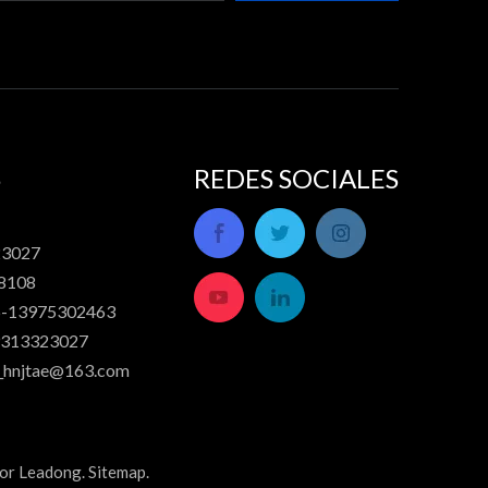
S
REDES SOCIALES
23027
98108
6-13975302463
19313323027
s_hnjtae@163.com
por
Leadong
.
Sitemap
.