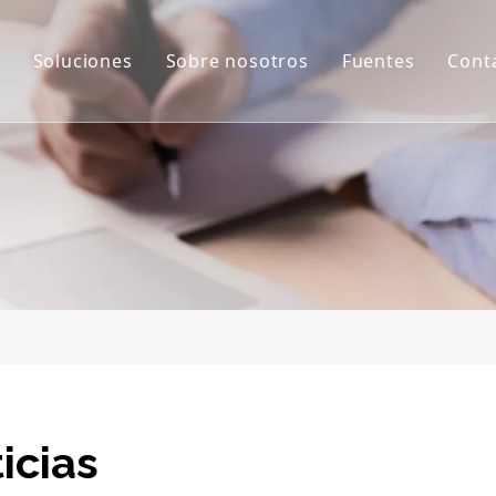
Soluciones
Sobre nosotros
Fuentes
Cont
e grafitización de alta temperatura
Aplicaciones
Perfil de la empresa
Noticias
Continuo
Proyectos
Servicio postventa
Certificados
e sinterización
Descargar
de deposición
de carbonización
de tratamiento de calefacción eléctrica
 Auxiliares Y Accesorios
icias