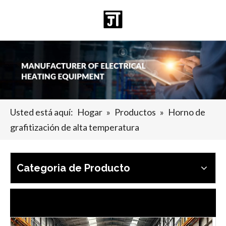
Español
日本語
Deutsch
Pусский
العربية
English
Usted está aquí:
Hogar
»
Productos
»
Horno de
grafitización de alta temperatura
2025-07-19
La composición y aplicación de piezas de grafito
Las piezas de grafito son varios productos hechos principalmen
Categoria de Producto
Últimas noticias