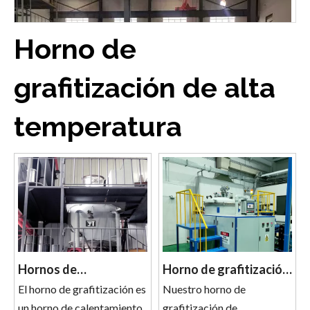
Horno de
grafitización de alta
temperatura
2026-08-01
¿Cómo resolver los problemas de 'bajo grado de grafitización y grandes fluctuaciones de lotes' de los materiales de ánodo de batería de litio?
Hornos de
Horno de grafitización
Grafitización Continua
El horno de grafitización es
de laboratorio
Nuestro horno de
un horno de calentamiento
grafitización de