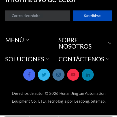
Correo electrónico
Suscribirse
MENÚ
SOBRE
NOSOTROS
SOLUCIONES
CONTÁCTENOS
Derechos de autor ©
2026
Hunan Jingtan Automation
Equipment Co., LTD. Tecnología por
Leadong
.
Sitemap
.
2026-05-08
Las ventajas y desventajas de los hornos de purificación de nanotubos de carbono