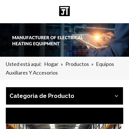
Español
日本語
Deutsch
Pусский
العربية
English
Usted está aquí:
Hogar
»
Productos
»
Equipos
Auxiliares Y Accesorios
2025-07-19
La composición y aplicación de piezas de grafito
Las piezas de grafito son varios productos hechos principalmen
Categoria de Producto
Últimas noticias