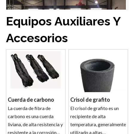
Equipos Auxiliares Y
Accesorios
2026-08-01
Cuerda de carbono
Crisol de grafito
¿Cómo resolver los problemas de 'bajo grado de grafitización y grandes fluctuaciones de lotes' de los materiales de ánodo de batería de litio?
La cuerda de fibra de
El crisol de grafito es un
carbono es una cuerda
recipiente de alta
liviana, de alta resistencia y
temperatura, generalmente
resistente a la corrosión
utilizado a altas