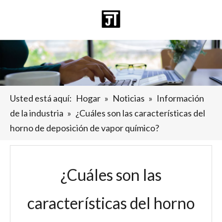
Español
日本語
Deutsch
Pусский
العربية
English
Usted está aquí:
Hogar
»
Noticias
»
Información
de la industria
»
¿Cuáles son las características del
horno de deposición de vapor químico?
¿Cuáles son las
características del horno