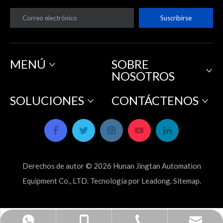
Correo electrónico
Suscribirse
MENÚ
SOBRE
NOSOTROS
SOLUCIONES
CONTÁCTENOS
Derechos de autor ©
2026
Hunan Jingtan Automation
Equipment Co., LTD. Tecnología por
Leadong
.
Sitemap
.
sales_hnjtae@163.com
+86-731-22498108
+86-19313323027
+8619313323027