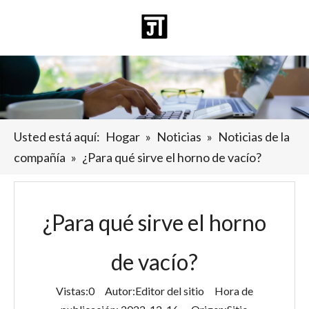
Español
日本語
Deutsch
Pусский
العربية
English
Usted está aquí:
Hogar
»
Noticias
»
Noticias de la
compañía
»
¿Para qué sirve el horno de vacío?
¿Para qué sirve el horno
de vacío?
Vistas:
0
Autor:Editor del sitio Hora de