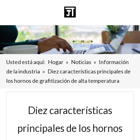
Español
日本語
Deutsch
Pусский
العربية
English
Usted está aquí:
Hogar
»
Noticias
»
Información
de la industria
»
Diez características principales de
los hornos de grafitización de alta temperatura
Diez características
principales de los hornos