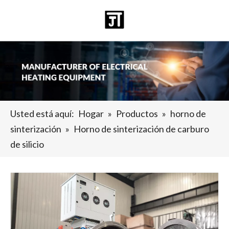
Español
日本語
Deutsch
Pусский
العربية
English
Usted está aquí:
Hogar
»
Productos
»
horno de
sinterización
»
Horno de sinterización de carburo
de silicio