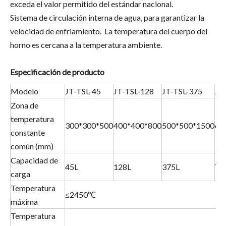
exceda el valor permitido del estándar nacional.
Sistema de circulación interna de agua, para garantizar la
velocidad de enfriamiento. La temperatura del cuerpo del
horno es cercana a la temperatura ambiente.
Especificación de producto
Modelo
JT-TSL-45
JT-TSL-128
JT-TSL-375
JT
Zona de
temperatura
300*300*500
400*400*800
500*500*1500
60
constante
común (mm)
Capacidad de
45L
128L
375L
72
carga
Temperatura
≤2450℃
máxima
Temperatura