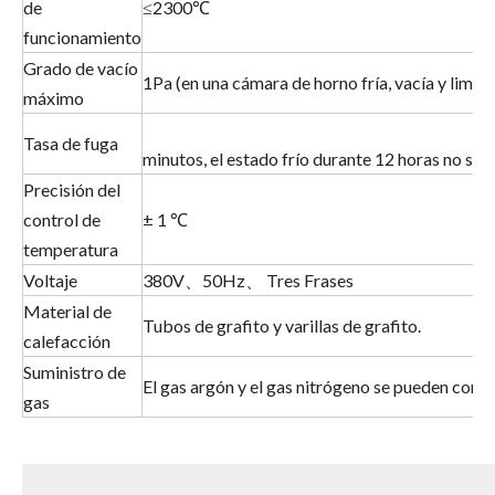
de
≤2300℃
funcionamiento
Grado de vacío
1Pa (en una cámara de horno fría, vacía y limpia
máximo
Después de detene
Tasa de fuga
minutos, el estado frío durante 12 horas no sup
Precisión del
control de
± 1 ℃
temperatura
Voltaje
380V、50Hz、 Tres Frases
Material de
Tubos de grafito y varillas de grafito.
calefacción
Suministro de
El gas argón y el gas nitrógeno se pueden contro
gas