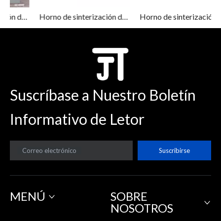
 presión caliente al vacío
Horno de sinterización de vacío
Horno de sinterización a presión
Suscríbase a Nuestro Boletín
Informativo de Letor
Correo electrónico
Suscribirse
MENÚ
SOBRE
NOSOTROS