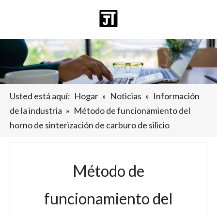
Español
日本語
Deutsch
Pусский
العربية
English
Usted está aquí:
Hogar
»
Noticias
»
Información
de la industria
»
Método de funcionamiento del
horno de sinterización de carburo de silicio
Método de
funcionamiento del