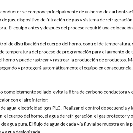
rmoconductor se compone principalmente de un horno de carbonizac
 de gas, dispositivo de filtración de gas y sistema de refrigeració
a. El equipo antes y después del proceso requirió una colocación r
ol de distribución del cuerpo del horno, control de temperatura,
o de temperatura del proceso de programación para el aumento de t
l horno y puede rastrear y rastrear la producción de productos. Mo
 1 segundo y protegerá automáticamente el equipo en consecuencia.
o completamente sellado, evita la fibra de carbono conductora y 
alor con el aire interior;
de agua, electricidad, gas PLC. Realizar el control de secuencia y 
, el cuerpo del horno, el agua de refrigeración, el gas protector y 
e agua pura. El flujo de agua de cada vía fluvial se muestra en la pa
e y agua desionizada.