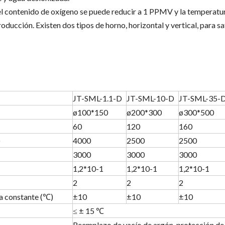
el contenido de oxígeno se puede reducir a 1 PPMV y la temperatur
ducción. Existen dos tipos de horno, horizontal y vertical, para sa
JT-SML-1.1-D
JT-SML-10-D
JT-SML-35-
ø100*150
ø200*300
ø300*500
60
120
160
)
4000
2500
2500
3000
3000
3000
1,2*10-1
1,2*10-1
1,2*10-1
2
2
2
a constante (℃)
±10
±10
±10
≤ ± 15 ℃
Reemplazo de vacío de argón, protección de 