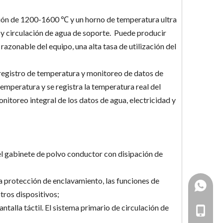
ión de 1200-1600 ℃ y un horno de temperatura ultra
n y circulación de agua de soporte. Puede producir
azonable del equipo, una alta tasa de utilización del
 registro de temperatura y monitoreo de datos de
emperatura y se registra la temperatura real del
nitoreo integral de los datos de agua, electricidad y
el gabinete de polvo conductor con disipación de
la protección de enclavamiento, las funciones de
+86193
otros dispositivos;
ntalla táctil. El sistema primario de circulación de
861538
+86-19