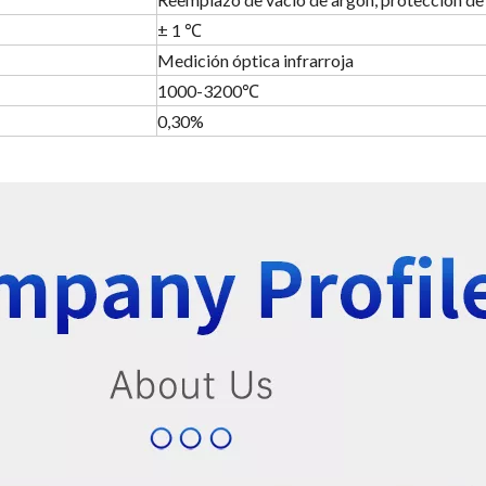
± 1 ℃
Medición óptica infrarroja
1000-3200℃
0,30%