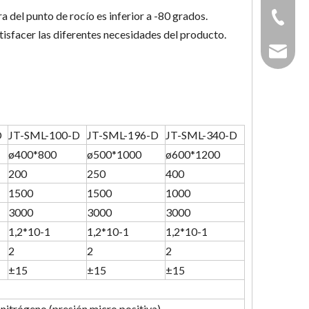
a del punto de rocío es inferior a -80 grados.
+86-731
tisfacer las diferentes necesidades del producto.
sales_h
D
JT-SML-100-D
JT-SML-196-D
JT-SML-340-D
ø400*800
ø500*1000
ø600*1200
200
250
400
1500
1500
1000
3000
3000
3000
1,2*10-1
1,2*10-1
1,2*10-1
2
2
2
±15
±15
±15
nitrógeno (presión micro positiva)