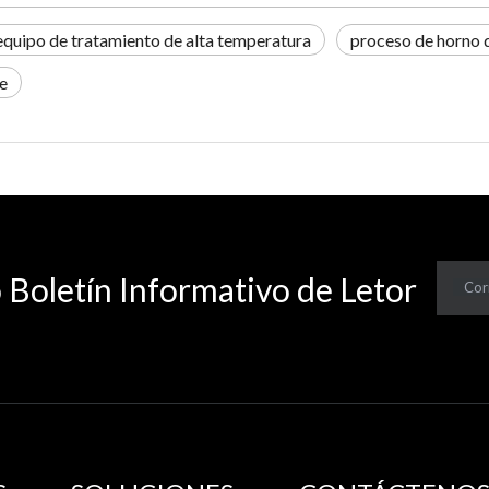
equipo de tratamiento de alta temperatura
proceso de horno d
te
 Boletín Informativo de Letor
Cor