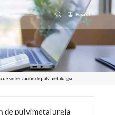
áctenos
Español
日本語
Deutsch
Pусский
العربية
English
 de sinterización de pulvimetalurgia
n de pulvimetalurgia