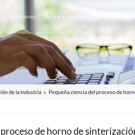
Soluciones
Sobre nosotros
Fuentes
Cont
e grafitización de alta temperatura
Aplicaciones
Perfil de la empresa
Noticias
Continuo
Proyectos
Servicio postventa
Certificados
e sinterización
Descargar
de deposición
de carbonización
ón de la industria
»
Pequeña ciencia del proceso de horno
de tratamiento de calefacción eléctrica
 Auxiliares Y Accesorios
 proceso de horno de sinterizació