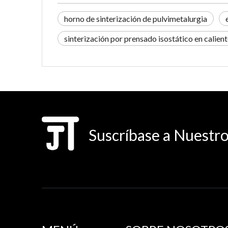
horno de sinterización de pulvimetalurgia
sinterización por prensado isostático en calien
Suscríbase a Nuestro