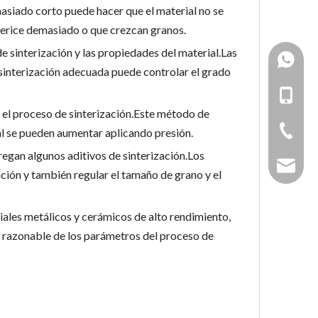
masiado corto puede hacer que el material no se
nterice demasiado o que crezcan granos.
e sinterización y las propiedades del material.Las
+86193
sinterización adecuada puede controlar el grado
861538
+86-19
r el proceso de sinterización.Este método de
+86-731
ial se pueden aumentar aplicando presión.
gregan algunos aditivos de sinterización.Los
sales_h
ación y también regular el tamaño de grano y el
iales metálicos y cerámicos de alto rendimiento,
l razonable de los parámetros del proceso de