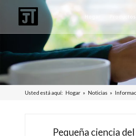
Hogar
Productos
Horno d
Horno 
horno d
Horno 
Horno 
Usted está aquí:
Hogar
»
Noticias
»
Informaci
Equipo 
Equipos
Pequeña ciencia del