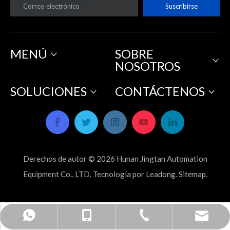
Correo electrónico
Suscribirse
MENÚ
SOBRE
NOSOTROS
SOLUCIONES
CONTÁCTENOS
Derechos de autor ©
2026
Hunan Jingtan Automation
Equipment Co., LTD. Tecnología por
Leadong
.
Sitemap
.
sales_hnjtae@163.com
+86-731-22498108
+86-19313323027
+8619313323027