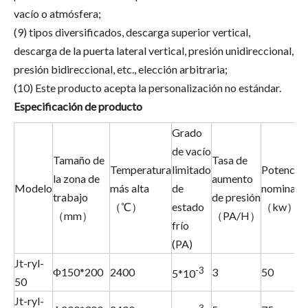
vacío o atmósfera;
(9) tipos diversificados, descarga superior vertical,
descarga de la puerta lateral vertical, presión unidireccional,
presión bidireccional, etc., elección arbitraria;
(10) Este producto acepta la personalización no estándar.
Especificación de producto
Grado
de vacío
Tamaño de
Tasa de
Temperatura
limitado
Potencia
la zona de
aumento
Modelo
más alta
de
nominal
trabajo
de presión
（℃）
estado
（kw）
（mm）
（PA/H）
frío
(PA)
Jt-ryl-
-3
Φ150*200
2400
3
50
5*10
50
Jt-ryl-
-3