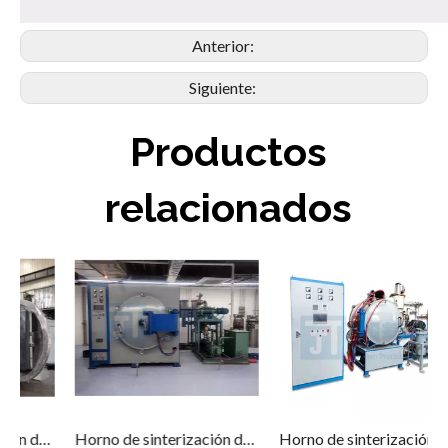
Anterior:
Siguiente:
Productos
relacionados
 de carburo de silicio
Horno de sinterización de Si2O
Horno de sinterización de vacío