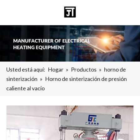
Español
日本語
Deutsch
Pусский
العربية
English
Usted está aquí:
Hogar
»
Productos
»
horno de
sinterización
»
Horno de sinterización de presión
caliente al vacío