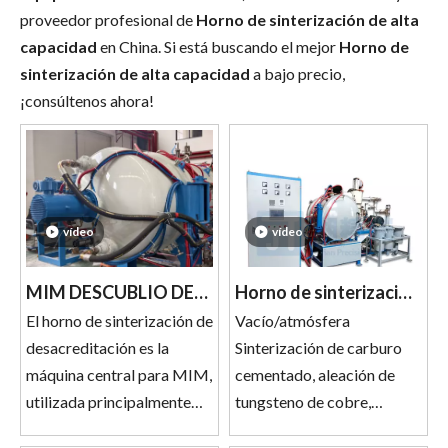
proveedor profesional de
Horno de sinterización de alta
capacidad
en China. Si está buscando el mejor
Horno de
sinterización de alta capacidad
a bajo precio,
¡consúltenos ahora!
vídeo
vídeo
MIM DESCUBLIO DEL
Horno de sinterización
HUNTA DE SINTERING
El horno de sinterización de
de vacío
Vacío/atmósfera
desacreditación es la
Sinterización de carburo
2026-06-13
máquina central para MIM,
cementado, aleación de
Horno de deposición de vapor atmosférico y al vacío para ingeniería de superficies funcionales
utilizada principalmente
tungsteno de cobre,
para el proceso de
tungsteno, ...