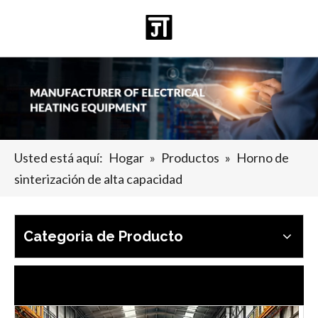
Español
日本語
Deutsch
Pусский
العربية
English
Usted está aquí:
Hogar
»
Productos
»
Horno de
sinterización de alta capacidad
2025-07-19
La composición y aplicación de piezas de grafito
Las piezas de grafito son varios productos hechos principalmen
Categoria de Producto
Últimas noticias