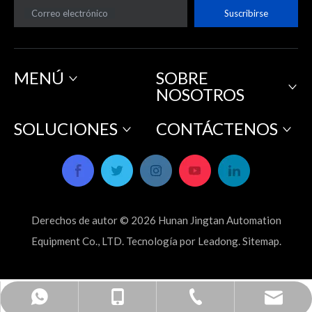
Correo electrónico
Suscribirse
hornos y otras capacidades
de proceso especiales.
MENÚ
SOBRE
NOSOTROS
SOLUCIONES
CONTÁCTENOS
Derechos de autor ©
2026
Hunan Jingtan Automation
Equipment Co., LTD. Tecnología por
Leadong
.
Sitemap
.
2026-05-08
sales_hnjtae@163.com
+86-731-22498108
+86-19313323027
+8619313323027